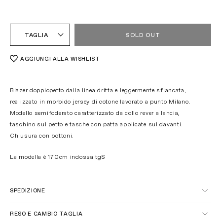
TAGLIA
SOLD OUT
AGGIUNGI ALLA WISHLIST
Blazer doppiopetto dalla linea dritta e leggermente sfiancata,
realizzato in morbido jersey di cotone lavorato a punto Milano.
Modello semifoderato caratterizzato da collo rever a lancia,
taschino sul petto e tasche con patta applicate sul davanti.
Chiusura con bottoni.
La modella è 170cm indossa tgS
SPEDIZIONE
Italia
RESO E CAMBIO TAGLIA