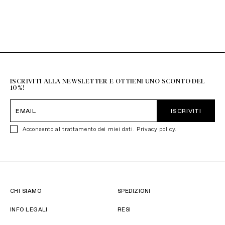
info@misskissnegozio.it
Resto del Mondo
+39 051 6272314
ISCRIVITI ALLA NEWSLETTER E OTTIENI UNO SCONTO DEL
10%!
ISCRIVITI
Acconsento al trattamento dei miei dati.
Privacy policy
.
CHI SIAMO
SPEDIZIONI
INFO LEGALI
RESI