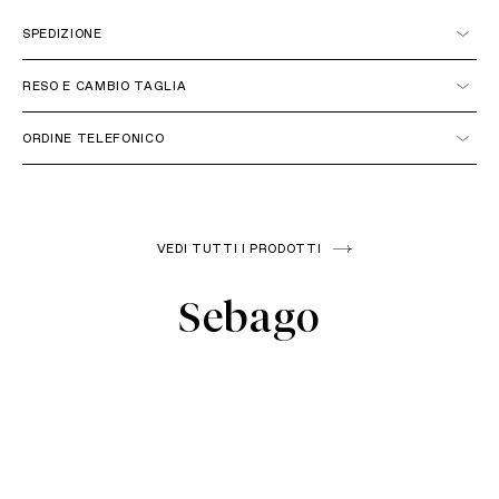
SPEDIZIONE
Italia
RESO E CAMBIO TAGLIA
ORDINE TELEFONICO
+39 051 6272314
VEDI TUTTI I PRODOTTI
IL COSTO DEL PRIMO RESO PER L'ITALIA E' GRATUITO,
ESCLUSI I PRODOTTI OUTLET E BRAND MKN JEWELS. IL
Unione Europea
Sebago
COSTO PER LE SUCCESSIVE SPEDIZIONI DI ULTERIORI CAMBI
MERCE E' DI € 10.00IL COSTO DEL RESO PER IL RESTO DEL
MONDO E' DI € 20.00PER ARTICOLI MKN JEWELS IL RESO È A
CARICO DEL CLIENTE.
Extra Unione Europea
info@misskissnegozio.it