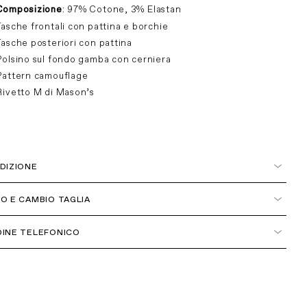
Composizione
: 97% Cotone, 3% Elastan
Tasche frontali con pattina e borchie
Tasche posteriori con pattina
Polsino sul fondo gamba con cerniera
Pattern camouflage
Rivetto M di Mason’s
DIZIONE
ia
O E CAMBIO TAGLIA
INE TELEFONICO
 051 6272314
COSTO DEL PRIMO RESO PER L'ITALIA E' GRATUITO, ESCLUSI