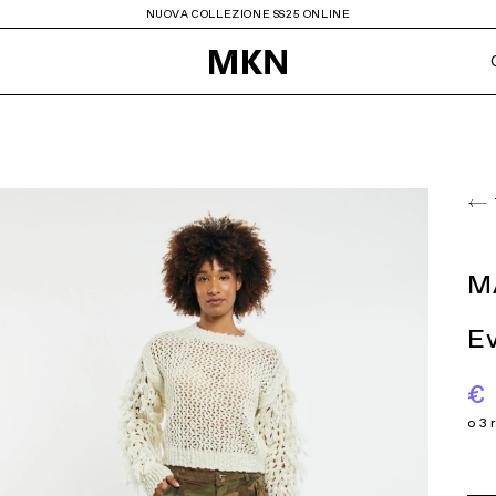
NUOVA COLLEZIONE SS25 ONLINE
NUOV
Noumeno concept
Front Street 8
PURAAI
My Best Bag
Roy Roger's
More
NY
Sebago
ViaMailBag
M
l
SOLOTRE
Vetra Studio
Barbour
Grifoni
Ev
Biroyal
Haben
Elisabetta Franchi
Otro Amor
€
a
Bully
Elite
el
Bowery
Keeling
OUT
Nicole Bonnet
Ordi.to