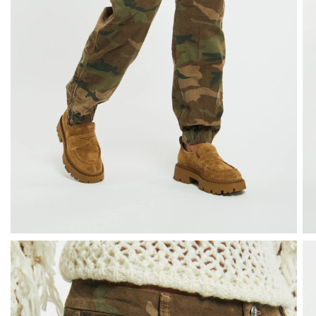
Vedi tutto
Max Mara
Mes Demois
MySkin
Nice Thing
Nina Mars
Anna Palmer