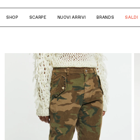
SHOP
SCARPE
NUOVI ARRIVI
BRANDS
SALDI
PRODOTTI
STILE
BRAND
Abiti, Gonne
Romantic
Antidoti
Camicie, Bluse
Ethno-chic
ASH
T-shirt, Top
Casual
Birkenstock
Maglie, Felpe
Bushwick 
Pantaloni, Jeans
Circus Hote
Capispalla
Cruna
Blazer
Dondup
Scarpe
Kangra
Shorts
La Milanes
Borse
Maison Hot
Accessori
Mason's