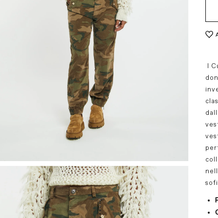
Lola Casademunt
Jvam Shoes
elles
Coccinelle
Tagliatore
s
Eleh
God Save Denim
 L.A.
Good Match
l C
don
inv
cla
dal
ves
ves
per
col
nel
sofi