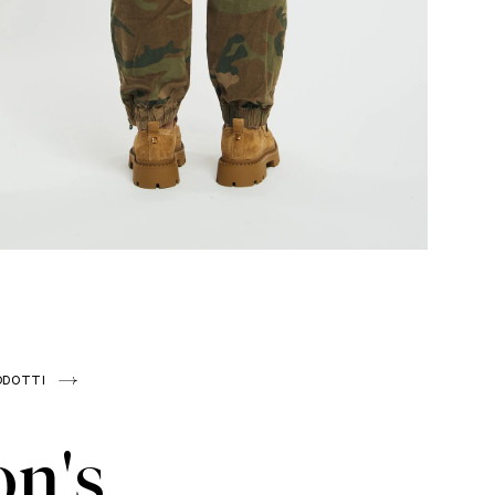
ODOTTI
n's