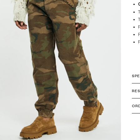
SPE
Ital
RES
ORD
+39
IL 