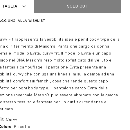
TAGLIA
SOLD OUT
AGGIUNGI ALLA WISHLIST
urvy Fit rappresenta la vestibilità ideale per il body type della
na di riferimento di Mason's. Pantalone cargo da donna
ernale modello Evita, curvy fit. Il modello Evita è un capo
ssico nel DNA Mason’s reso molto sofisticato dal velluto e
la fantasia camouflage. Il pantalone Evita presenta una
tibilità curvy che coniuga una linea slim sulla gamba ad una
tibilità comfort sui fianchi, cosa che rende questo capo
fetto per ogni body type. Il pantalone cargo Evita della
lezione invernale Mason's può essere abbinato con la giacca
lo stesso tessuto e fantasia per un outfit di tendenza e
sticato.
Fit
: Curvy
Colore
: Biscotto