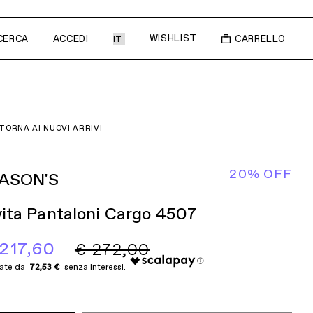
WISHLIST
CERCA
ACCEDI
CARRELLO
I ARRIVI
TORNA AI NUOVI ARRIVI
20% OFF
ASON'S
ita Pantaloni Cargo 4507
 217,60
€ 272,00
72,53 €
LET