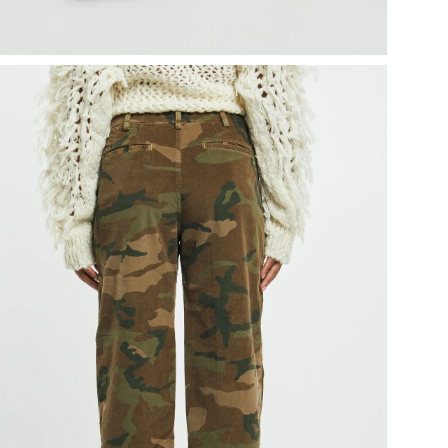
I P
Uni
SUC
10.
20.
CLI
Ext
Res