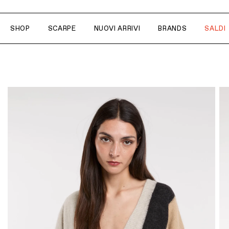
SHOP
SCARPE
NUOVI ARRIVI
BRANDS
SALDI
PRODOTTI
STILE
BRAND
Abiti, Gonne
Romantic
Antidoti
Camicie, Bluse
Ethno-chic
ASH
T-shirt, Top
Casual
Birkenstock
Maglie, Felpe
Bushwick 
Pantaloni, Jeans
Circus Hote
Capispalla
Cruna
Blazer
Dondup
Scarpe
Kangra
Shorts
La Milanes
Borse
Maison Hot
Accessori
Mason's