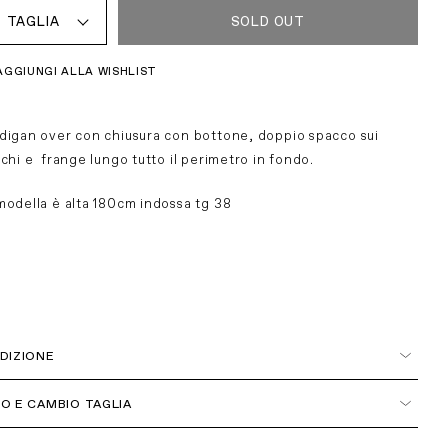
TAGLIA
SOLD OUT
AGGIUNGI ALLA WISHLIST
digan over con chiusura con bottone, doppio spacco sui
nchi e frange lungo tutto il perimetro in fondo.
modella è alta 180cm indossa tg 38
DIZIONE
ia
O E CAMBIO TAGLIA