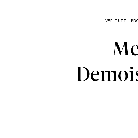
VEDI TUTTI I PR
Me
Demois