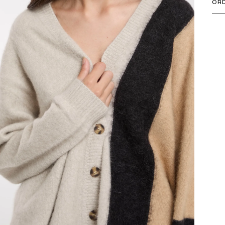
ORD
+39
IL 
I P
Uni
SUC
10.
20.
CLI
Ext
Res