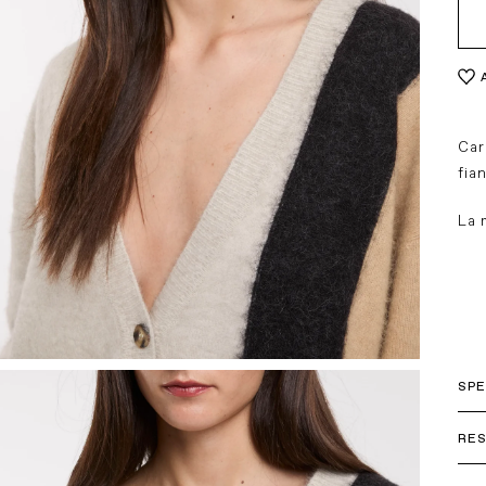
Lola Casademunt
Jvam Shoes
elles
Coccinelle
Tagliatore
s
Eleh
God Save Denim
 L.A.
Good Match
Car
fia
La 
SPE
Ital
RES