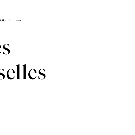
ODOTTI
s
elles