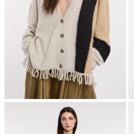
Vedi tutto
Max Mara
Mes Demois
MySkin
Nice Thing
Nina Mars
Anna Palmer