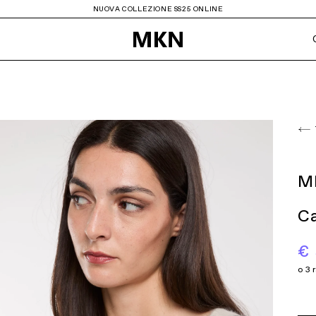
NUOVA COLLEZIONE SS25 ONLINE
NUOV
Noumeno concept
Front Street 8
PURAAI
My Best Bag
Roy Roger's
More
NY
Sebago
ViaMailBag
M
l
SOLOTRE
Vetra Studio
Barbour
Grifoni
Ca
Biroyal
Haben
Elisabetta Franchi
Otro Amor
€
a
Bully
Elite
el
Bowery
Keeling
OUT
Nicole Bonnet
Ordi.to